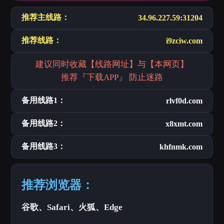
推荐主线路：
34.96.227.59:31204
推荐线路：
i9zciw.com
建议同时收藏【线路网址】与【本网页】
推荐『下载APP』 防止迷路
备用线路1：
rlvf0d.com
备用线路2：
x8xmt.com
备用线路3：
khfnmk.com
推荐浏览器：
谷歌、Safari、火狐、Edge