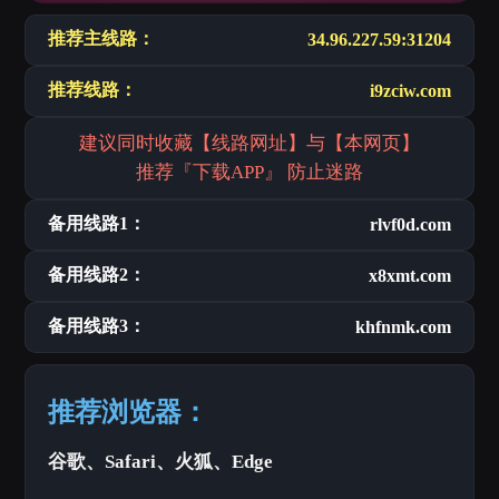
推荐主线路：
34.96.227.59:31204
推荐线路：
i9zciw.com
建议同时收藏【线路网址】与【本网页】
推荐『下载APP』 防止迷路
备用线路1：
rlvf0d.com
备用线路2：
x8xmt.com
备用线路3：
khfnmk.com
推荐浏览器：
谷歌、Safari、火狐、Edge